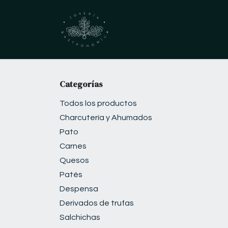
Ir al contenido
Inicio
Tienda
C
Categorías
Todos los productos
Charcutería y Ahumados
Pato
Carnes
Quesos
Patés
Despensa
Derivados de trufas
Salchichas