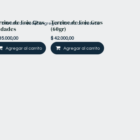
rrine de Foie Gras
Terrine de Foie Gras
a la lista de deseos
Agregar a la lista de deseos
idades
(60gr)
35.000,00
$
42.000,00
Agregar al carrito
Agregar al carrito