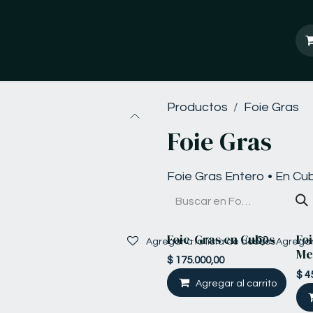
ontáctanos
Productos
Foie Gras
Foie Gras
Foie Gras Entero • En Cu
Foie-Gras en Cubos
Fo
Agregar a la lista de deseos
Agregar 
Me
$
175.000,00
$
4
Agregar al carrito