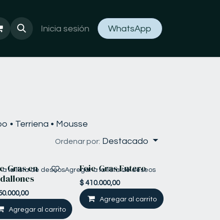
Inicia sesión
WhatsApp
bo • Terriena • Mousse
Destacado
Ordenar por:
ie-Gras en
Foie-Gras Entero
a la lista de deseos
Agregar a la lista de deseos
dallones
$
410.000,00
50.000,00
Agregar al carrito
Agregar al carrito